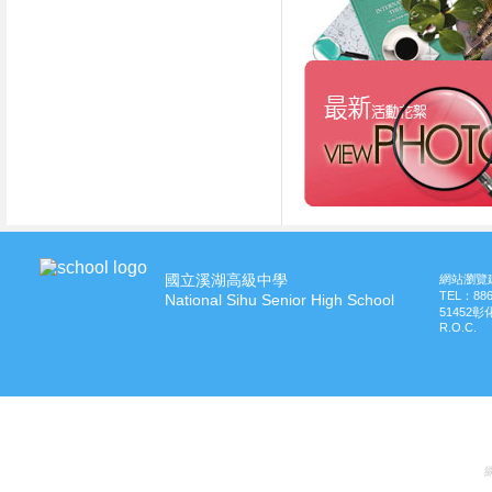
國立溪湖高級中學
網站瀏覽建
TEL：
88
National Sihu Senior High School
51452
R.O.C.