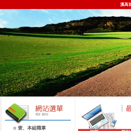
溪高
壹、本組職掌