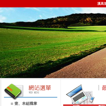
溪高
壹、本組職掌