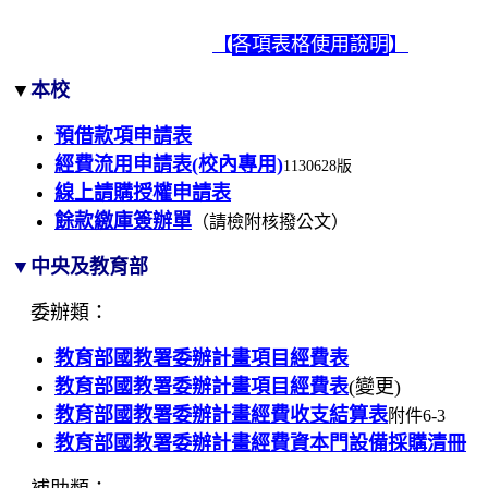
【
各項表格使用說明
】
▼
本校
預借款項申請表
經費流用申請表(校內專用)
1130628版
線上請購授權申請表
餘款繳庫簽辦單
（請檢附核撥公文）
▼
中央及教育部
委辦類：
教育部國教署委辦計畫項目經費表
教育部國教署委辦計畫項目經費表
(變更)
教育部國教署委辦計畫經費收支結算表
附件6-3
教育部國教署委辦計畫經費資本門設備採購清冊