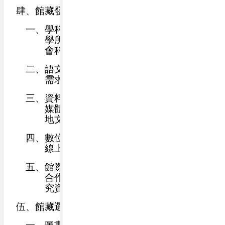
肆、館藏發展原則
一、
學科範圍：以配合學校教學課程、輔助教
學所需為原則，涵蓋語文、自然科學、社
會科學、史地、藝術及應用科學等。
二、
語文範圍：中文為主，英文為輔；視課程
需求補充其他語種。
三、
資料類型：包含圖書、期刊、報紙、視聽
媒體、電子書、資料庫、本校出版品及在
地文史資料。
四、
數位資源：積極擴充電子書、數位典藏與
線上資料庫，支援遠距與行動學習。
五、
館際合作：積極與公共圖書館及大專院校
合作，辦理資源共享、聯盟借閱與專題研
究資料支援，提升館藏利用效益。
伍、館藏選書原則