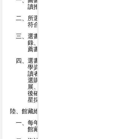
一、
圖書選擇應配合課程教學、學科研究、閱
讀推廣及學生自主學習之需求。
二、
所選書籍須具備教育意義、內容優良，並
符合智慧財產權相關規定。
三、
選書來源：包括師生推薦書單、出版社目
錄、書評、暢銷書排行榜及公立圖書館推
薦書目等。
四、
選書工作由圖書館負責統籌，配合校內教
學資源與服務對象之需求，彙整各單位及
讀者推薦，並綜合館藏現況與讀者興趣，
選購有助高中課程學習、促進師生身心發
展、支持教學研究之圖書。經整理、查核
後確定採購書單，委由廠商辦理整批或零
星採購作業。
陸、館藏維護與淘汰
一、
每年進行館藏盤點與淘汰，原則為不超過
館藏量之
3%
。