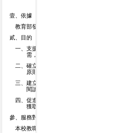
壹、依據
教育部發布之「圖書館設立及營運標準」。
貳、目的
一、
支援本校教學、研究與學生自主學習所
需，發展具特色之多元館藏。
二、
確立館藏資料選擇、
收集
、管理與淘汰之
原則與流程。
三、
建立教學資源中心角色，推動數位學習及
閱讀推廣。
四、
促進館際合作與資源共享，擴大師生資訊
獲取範圍。
參、服務對象
本校教職員工
(
含退休人員
)
及在學學生。