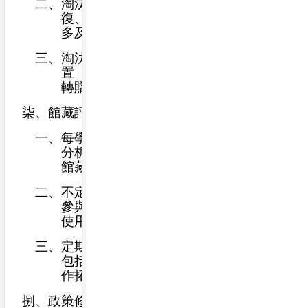
二、
淘汰標準：陳舊無參考價值、破損無法修
復、過時資料、長期無借閱記錄、複本過
多及違反著作權者。
三、
淘汰或未列入核心館藏之資料得視情況設
置「漂書專區」，或研議與合作館所進行
轉贈或交換，以善用資源。
柒、館藏評鑑與讀者意見
一、
每學期定期進行館藏分類統計與借閱使用
分析，掌握各類資料使用情形，作為後續
館藏發展與採購規劃之依據。
二、
不定期彙整讀者借閱使用意見，鼓勵師生
參與館藏建議，以提升圖書館服務品質與
使用效能。
三、
定期檢視館際合作與資源共享使用情形，
包括跨館借閱及資料調用量，作為後續合
作拓展之參考。
捌、政策修訂與實施