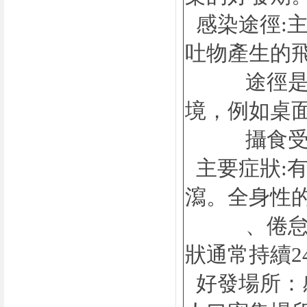
感染途徑
:
吐物產生的
途徑是摸
境，例如桌
攝食受到
主要症狀
:
瀉。全身性
、倦怠等，
狀通常持續
2
好發場所：