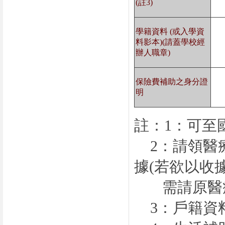
(註3)
學籍資料 (或入學資
料影本)(請蓋學校經
辦人職章)
保險費補助之身分證
明
註：
1：可至
2：請領醫
據
(
若欲以收
需請原醫療
3：戶籍資