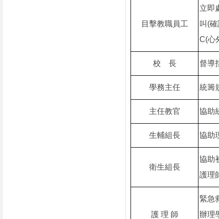
立即
目擊教職員工
叫
(
確
C(
心
校
長
督導
學務主任
統籌
主任教官
協助
生輔組長
協助
協助
衛生組長
護理
緊急
護
理
師
辦理