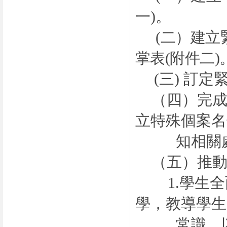
一
)
。
(
二）
建立
掌表
(
附件二
)
(
三)
訂定
（四）
完
立特殊個案名
知相關處
（五）
推
1.
學生全
學，教導學生
常識，以減