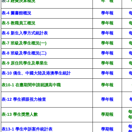
表
-3 經費決算概況
年 報
表-4 圖書館概況
學年報
表-5 教職員工概況
學年報
表-6 新生入學方式統計表
學年報
表-7 班級及學生概況(一)
學年報
每
表-8 班級及學生概況(二)
學年報
表
-9
原住民學生及畢業生
學年報
表-10 僑生、中國大陸及港澳學生統計
學年報
每
表10-1 在臺期間申請就讀高中職
學年報
表-12 學生裸眼視力檢查
學年報
每
表-13 學生獎懲人數
學期報
每
表13-1 學生申訴案件統計表
學期報
每