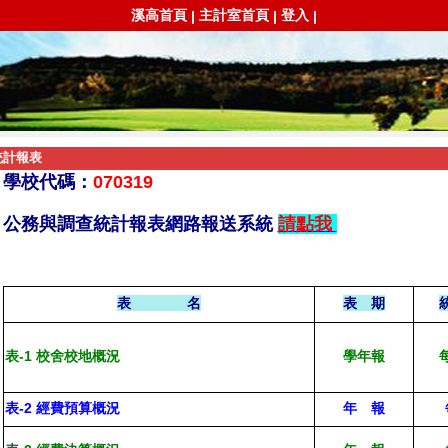
溪高首頁
主計室首頁
登入
|
|
|
統計報表
學校代碼：
070319
公務與調查統計報表網路報送系統
請點我
表 名
表 期
表-1 校舍校地概況
學年報
表-2 經費預算概況
年 報