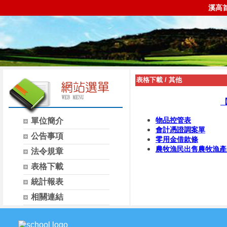
溪高
表格下載
/
其他
物品控管表
單位簡介
會計憑證調案單
公告事項
零用金借款條
農牧漁民出售農牧漁產
法令規章
表格下載
統計報表
相關連結