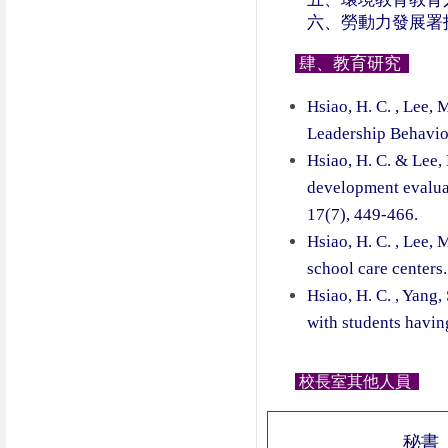
六、勞動力發展署
肆、教育研究
Hsiao, H. C. , Lee, 
Leadership Behavior
Hsiao, H. C. & Lee, 
development evaluat
17(7), 449-466.
Hsiao, H. C. , Lee, 
school care centers
Hsiao, H. C. , Yang
with students havin
校長室其他人員
秘書