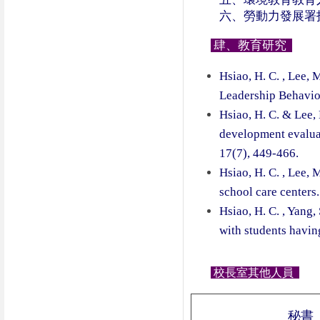
六、勞動力發展署
肆、教育研究
Hsiao, H. C. , Lee, 
Leadership Behavior
Hsiao, H. C. & Lee, 
development evaluat
17(7), 449-466.
Hsiao, H. C. , Lee, 
school care centers
Hsiao, H. C. , Yang
with students havin
校長室其他人員
秘書