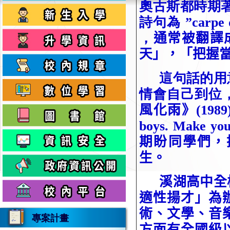
奧古斯都時期
詩句為
”carpe 
，
通常被翻譯
天」，「把握
這句話的用
情會自己到位
風化雨》
(1989
boys. Make you
期盼同學們，
生。
溪湖高中全
適性揚才」為
術、文學、音
專案計畫
方面有全國級