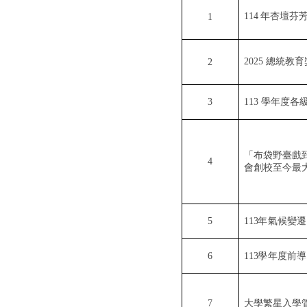
114
年杏壇芬
1
2025
總統教育
2
3
113
學年度各
「布袋野臺戲
4
會創校至今最
5
113
年氣候變遷
6
113
學年度前導
7
大學繁星入學