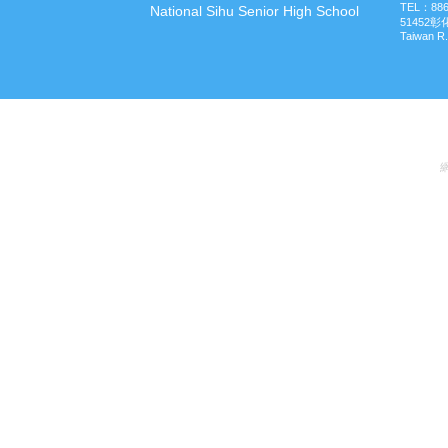
TEL：
88
National Sihu Senior High School
51452
Taiwan R