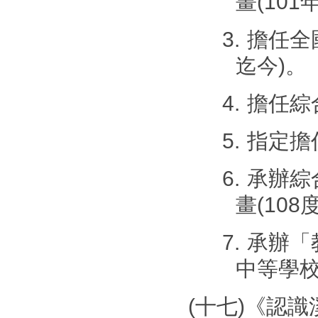
畫
(101
3.
擔任全
迄今
)
。
4.
擔任綜
5.
指定擔
6.
承辦綜
畫
(108
7.
承辦「
中等學
(十七)《認識