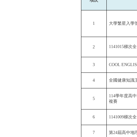
項次
1
大學繁星入學
1141015梯
2
3
COOL ENG
4
全國健康知識
114
學年度高中
5
複賽
6
1141009
梯次全
7
第
24
屆高中地