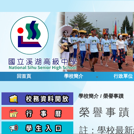
回首頁
學校簡介
行政單位
學校簡介
/
榮譽事蹟
榮
譽
事
蹟
註
：
學校最新