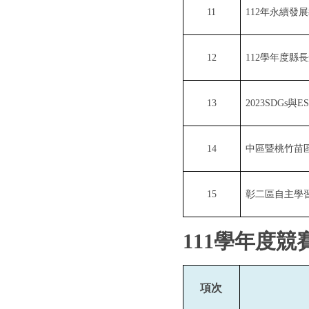
11
112
年永續發展
12
112
學年度縣長
13
2023SDGs
與
E
14
中區暨桃竹苗
15
彰二區自主學
111
學年度競
項次