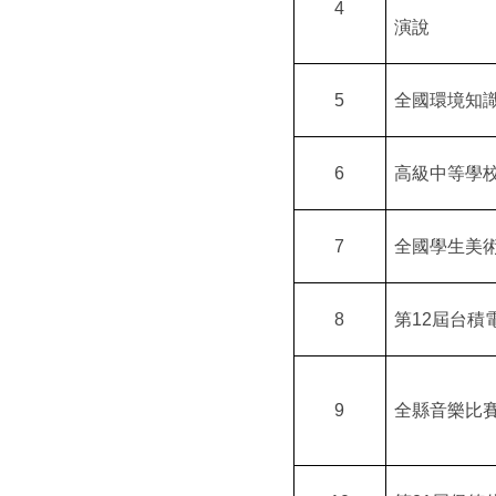
4
演說
5
全國環境知
6
高級中等學
7
全國學生美
8
第
12
屆台積
9
全縣音樂比