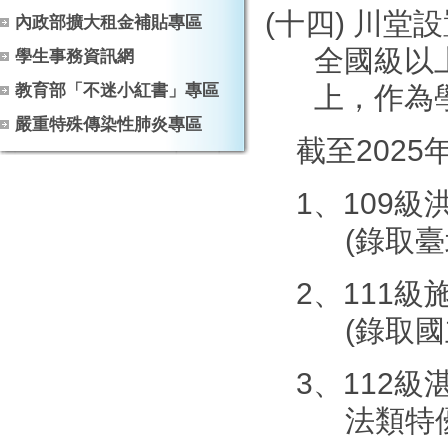
(
十四
)
川堂設
內政部擴大租金補貼專區
全國級以
學生事務資訊網
教育部「不迷小紅書」專區
上，作為
嚴重特殊傳染性肺炎專區
截至202
1、
109
級
(
錄取臺
2、111
級
(
錄取國
3、
112
級
法類特