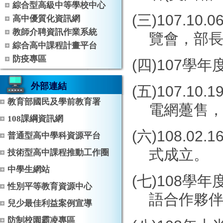
綜合型高級中等學校中心
(
三
)107.10.0
高中優質化資訊網
教師介聘資訊作業系統
覽會，部
綜合高中課程計畫平台
防疫專區
(
四
)107
學年
外部連結
(
五
)107.10.1
教育部國民及學前教育署
電網躉售
108課綱資訊網
(
六
)108.02.1
普通型高中學科資源平台
式成立。
技術型高中課程推動工作圈
中學生網站
(
七
)108
學年
性別平等教育資源中心
語合作夥
兒少最佳利益案例宣導
防制校園霸凌專區