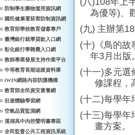
(
八
)108
年上
防制學生藥物濫用資訊網
為優等
)
、
國民健康署菸害防制資訊網
(
九
)
主辦第
18
教育部學校教育儲蓄專戶
臺灣銀行就學貸款入口網
(
十
)
《鳥的故
彰化銀行學雜費入口網
年
3
月出版
教師專業發展支持作業平台
(
十一
)
多元選
中等教育長期追蹤資料庫
iWIN網路內容防護機構
修課程，
教育部全民資安素養網
(
十二
)
每學年
壯遊體驗學習網
空氣品質監測網
(
十三
)
每學年
溪湖高中內控聲明書專區
畫方案。
全民監督公共工程資訊系統