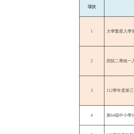
項次
1
大學繁星入學
2
四技二專統一
3
112
學年度第三
4
第
64
屆中小學