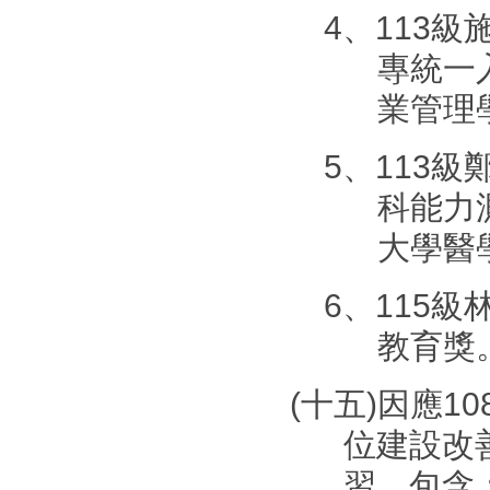
4、113級
專統一
業管理
5、
113級
科能力
大學醫
6、115級
教育獎
(
十五
)
因應
10
位建設改
習。包含