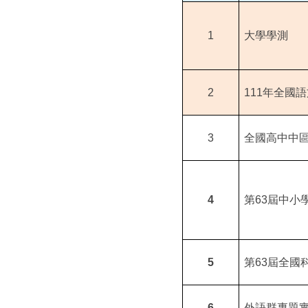
1
大學學測
2
111
年全國語
3
全國高中中
4
第
63
屆中小
5
第
63
屆全國
6
外語群專題