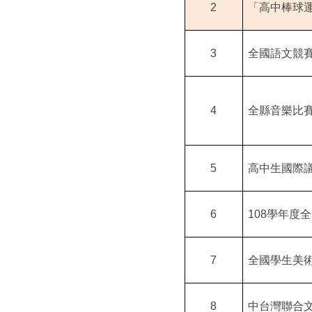
2
「高中棒球
3
全國語文競
4
全縣音樂比
5
高中生國際
6
108
學年度全
7
全國學生美
8
中台灣聯合