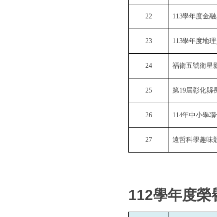
22
113
學年度金融
23
113
學年度地理
24
福衛五號衛星
25
第
19
屆彰化縣
26
114
年中小學聯
27
遠哲科學趣味
112
學年度榮