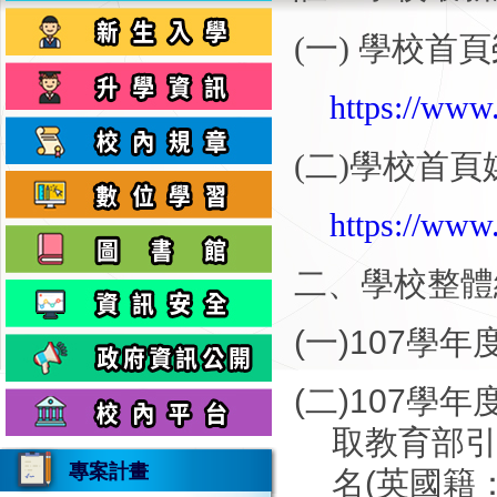
(
一
)
學校首頁
https://www.
(
二
)
學校首頁
https://www
二、學校整體
(
一
)107
學年
(
二
)107
學年
取教育部
專案計畫
名
(
英國籍