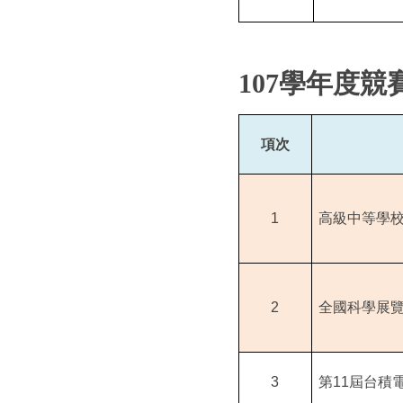
107
學年度競
項次
1
高級中等學
2
全國科學展
3
第
11
屆台積