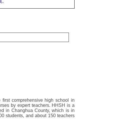
員。
first comprehensive high school in
urses by expert teachers. HHSH is a
ated in Changhua County, which is in
1600 students, and about 150 teachers