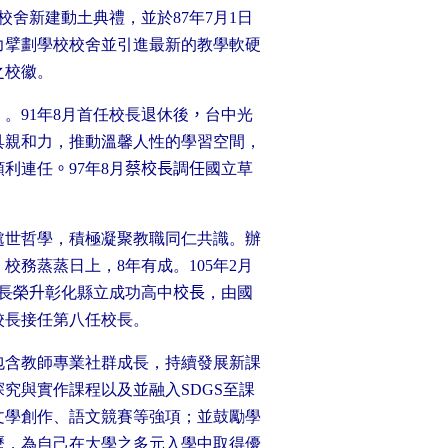
校舍新建動土典禮，並於
87
年
7
月
1
日
力擘劃學校校舍並引進最新的教學軟硬
之校徽。
」
。
91
年
8
月首任校長退休後
，
台中光
具親和力，推動溫馨人性的學習空間，
順利連任
。
97
年
8
月
蔡校長
調
任
國立草
處世哲學，積極凝聚教職同仁共識。辦
，校務蒸蒸日上，
8
年有成。
105
年
2
月
長榮
升
彰化縣立成功高中
校長
，由國
校長接任第八任校長。
包含教師專業社群成長，持續發展新課
探究與實作課程以及並融入
SDGS
至課
文學創作、語文競賽等強項；並鼓勵學
歷，為自己在大學之多元入學中取得優