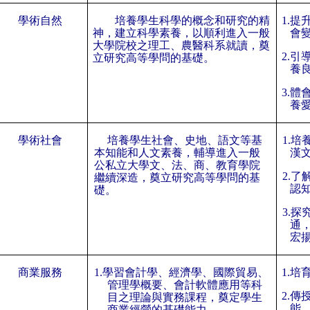
學術自然
培養學生科學的概念和研究的精
1.
提
神，建立科學素養，以順利進入一般
會
大學院校之理工、農醫科系就讀，奠
2.
引
立研究高等學問的基礎。
養
3.
體
養
學術社會
培養學生社會、史地、語文等基
1.
培
本知能和人文素養，輔導進入一般
漢
公私立大學文、法、商、教育學院
2.
了
繼續深造，奠立研究高等學問的基
認
礎。
3.
探
通
宏
商業服務
1.
學習會計學、經濟學、國際貿易、
1.
培
管理學概要、會計軟體應用等科
2.
傳
目之理論與實務課程，奠定學生
能
商業經營的基礎能力。