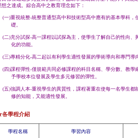
理想之達成。綜合高中之教育理念如下：
(
一
)
重視統整
-
統整
普通型高中和技術型高中
應有的基本學科，
礎。
(
二
)
充分試探
-
高一課程以試探為主，使學生了解自己的性向、
化的功能。
(
三
)
專精分化
-
高二起以有利學生適性發展的學術導向和專門導
(
四
)
課程彈性
-
僅規範共同必修課程的科目名稱、學分數、教學
予學校本位發展及學生多元修習的彈性。
(
五
)
強調人本
-
重視學生的異質性，課程著重在使每一名學生都
修的知能，又能適性發展。
★各學程介紹
學程名稱
學習內容