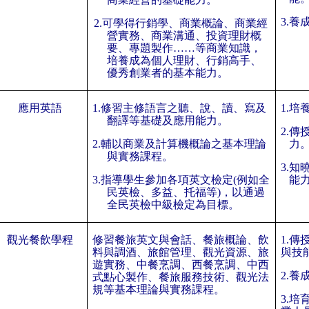
3.
養
2.
可學得行銷學、商業概論、商業經
營實務、商業溝通、投資理財概
要、專題製作……等商業知識，
培養成為個人理財、行銷高手、
優秀創業者的基本能力。
應用英語
1.
修習主修語言之聽、說、讀、寫及
1.
培
翻譯等基礎及應用能力。
2.
傳
2.
輔以商業及計算機概論之基本理論
力
與實務課程。
3.
知
3.
指導學生參加各項英文檢定
(
例如全
能
民英檢、多益、托福等
)
，以通過
全民英檢中級檢定為目標。
觀光餐飲學程
修習餐旅英文與會話、餐旅概論、飲
1.
傳
料與調酒、旅館管理、觀光資源、旅
與技
遊實務、中餐烹調、西餐烹調、中西
2.
養
式點心製作、餐旅服務技術、觀光法
規等基本理論與實務課程。
3.
培