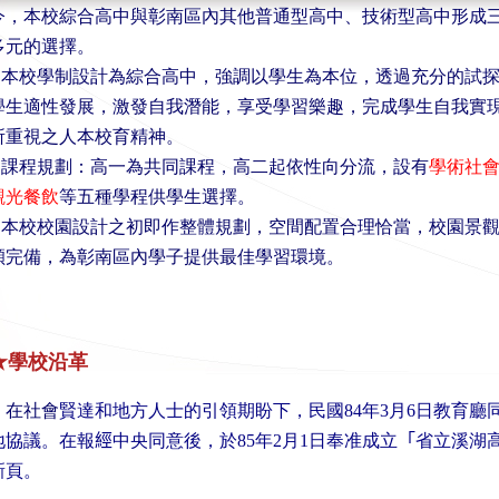
今，本校綜合高中與彰南區內其他普通型高中、技術型高中形成
多元的選擇。
本校學制設計為綜合高中，強調以學生為本位，透過充分的試探
學生適性發展，激發自我潛能，享受學習樂趣，完成學生自我實
所重視之人本校育精神。
課程規劃：高一為共同課程，高二起依性向分流，設有
學術社
觀光餐飲
等五種學程供學生選擇。
本校校園設計之初即作整體規劃，空間配置合理恰當，校園景觀
穎完備，為彰南區內學子提供最佳學習環境。
★學校沿革
在社會
賢達和地方人士的引領期盼下，民國
84
年
3
月
6
日教育廳
地協議。在報
經
中央同意後，於
85
年
2
月
1
日奉准成立
「
省立溪湖
新頁。