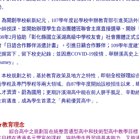
勢。
為開創
學校嶄新紀元，
107
學年度起學校申辦教育部引進英語外
外師授課
、並開始辦理學生自治團體班聯會主席直接選舉、開辦
08
年
2
月協助「彰化縣國立溪湖高級中學校友會」社會團體正式
會「日語合作夥伴派遣計畫」，引進日籍合作夥伴；
109
學年度建
把握當下，留下校史紀錄；並因應
COVID-19
疫情，舉辦溪高史上
ourney
』。
本校規劃之初，基於教育政策及地方之特性，即朝
全校辦理
綜
術學程及專門學程等兩大領域。自
87
學年度開始設校招生以來，
人才濟濟、蔚為國用；
更期許溪湖高中能在前人胼手胝足、辛勤
往前邁進，成為學生首選之「典範優質高中」。
★教育理念
綜合高中之規劃旨在統整普通型高中和技術型高中教學目標、
其目標在透過多元豐富的課程，協助學生既習得基本能力，又能