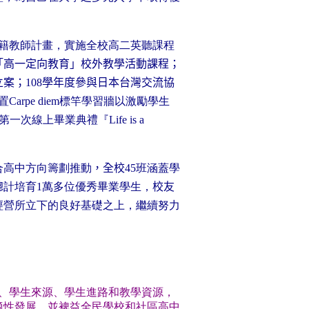
籍教師計畫，實施全校高二英聽課程
「高一定向教育」校外教學活動課程；
立案；
108
學年度參與日本台灣交流協
置
Carpe diem
標竿學習牆以激勵學生
第一次線上畢業典禮『
Life is a
合高中方向籌劃推動
，全校
45
班涵蓋學
總
計培育
1
萬多位優秀畢業學生，
校友
經營所立下的良好基礎之上，繼續努力
學生來源、學生進路和教學資源，
適性發展，並裨益全民學校和社區高中