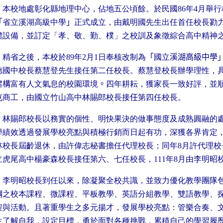
本校地處彰化縣地理中心，佔地五公頃餘。於民國
86
年
4
月舉行
「
省立溪湖高級中學
」
正式成立，由戴明國先生出任首任校長勠
體設備，並訂定「孝、敬、勤、樸」之校訓及象徵綜合高中精神
精省之後，本校於
89
年
2
月
1
日奉核改制為
「
國立
溪湖高級中學
德國中校長蔡慧登先生接任第二任校長。蔡慧登校長辦學理性，
建構
富有人文氣息的校園環境
。
四年耕耘，獲家長一致好評，並
屯商工，由國立竹山高中林賜郎校長接
任
第四任校長。
林賜郎校長以務實的個性、明快果決的做事態度及成熟圓融的
學績效透過發展學校亮點與積極行銷而日起有功，深獲各界肯定
林校長屆齡退休，由許偉志秘書擔任代理校長；同年
8
月許代理校
立虎尾高中楊豪森校長接
任
第六、七任校長，
111
年
8
月由李明昭
李明昭校長到任以來，除凝聚全校共識，並致力優化教學團隊
綱之校本課程、微課程、平板教學、英語分組教學、雙語教學、
程與活動。且著重學生之多元揚才，發展學校亮點：管樂合奏、
生了解自我，設定目標，勇於面對各種挑戰，累積自己的學習履