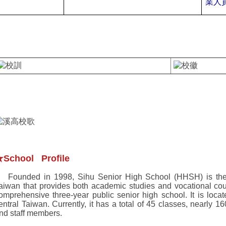
業人
★
School Profile
ounded in 1998,
Sihu Senior High School (HHSH) is the 
aiwan that provides both academic studies and vocational co
omprehensive three-year public senior high school. It is loc
entral Taiwan. Currently, it has a total of 45 classes, nearly 
nd staff members.